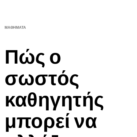
ΜΑΘΉΜΑΤΑ
Πώς ο
σωστός
καθηγητής
μπορεί να