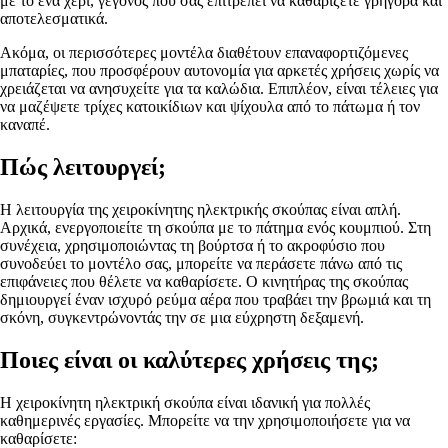
με το ένα χέρι, γεγονός που σας επιτρέπει να καθαρίζετε γρήγορα και
αποτελεσματικά.
Ακόμα, οι περισσότερες μοντέλα διαθέτουν επαναφορτιζόμενες
μπαταρίες, που προσφέρουν αυτονομία για αρκετές χρήσεις χωρίς να
χρειάζεται να ανησυχείτε για τα καλώδια. Επιπλέον, είναι τέλειες για
να μαζέψετε τρίχες κατοικίδιων και ψίχουλα από το πάτωμα ή τον
καναπέ.
Πώς λειτουργεί;
Η λειτουργία της χειροκίνητης ηλεκτρικής σκούπας είναι απλή.
Αρχικά, ενεργοποιείτε τη σκούπα με το πάτημα ενός κουμπιού. Στη
συνέχεια, χρησιμοποιώντας τη βούρτσα ή το ακροφύσιο που
συνοδεύει το μοντέλο σας, μπορείτε να περάσετε πάνω από τις
επιφάνειες που θέλετε να καθαρίσετε. Ο κινητήρας της σκούπας
δημιουργεί έναν ισχυρό ρεύμα αέρα που τραβάει την βρωμιά και τη
σκόνη, συγκεντρώνοντάς την σε μια εύχρηστη δεξαμενή.
Ποιες είναι οι καλύτερες χρήσεις της;
Η χειροκίνητη ηλεκτρική σκούπα είναι ιδανική για πολλές
καθημερινές εργασίες. Μπορείτε να την χρησιμοποιήσετε για να
καθαρίσετε: