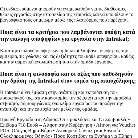
Οι ενδιαφερόμενοι μπορούν να ενημερωθούν για τις διαθέσιμες
θέσεις εργασίας στην ιστοσελίδα της εταιρείας και να υποβάλουν το
βιογραφικό τους σημείωμα μέσω της πλατφόρμας που παρέχεται.
Ποια είναι τα κριτήρια που λαμβάνονται υπόψη κατά
την επιλογή υποψηφίων για εργασία στην Intrakat;
Κατά την επιλογή υποψηφίων, η Intrakat λαμβάνει υπόψη της την
εμπειρία, τις γνώσεις και τις δεξιότητες του κάθε υποψηφίου, καθώς
και την αρμονική ενσωμάτωσή του στην ομάδα εργασίας.
Ποια είναι η φιλοσοφία και οι αξίες που καθοδηγούν
την δράση της Intrakat στον τομέα της απασχόλησης;
Η Intrakat δίνει έμφαση στην ανάπτυξη και εκπαίδευση του
προσωπικού της, στην καινοτομία, την αξιοπιστία και την αμοιβαία
σεβασμό, δημιουργώντας ένα κλίμα εργασίας που προάγει την
ανάπτυξη και την επιτυχία των μελών της ομάδας.
Πρωινή Εργασία στη Λάρισα: Οι Προκλήσεις και Οι Συμβουλές
•
Επίδομα 718 Ευρώ – Αίτηση στην Κυβέρνηση
•
Αίτηση για Voucher
POS: Οδηγός Βήμα-Βήμα
•
Αναπηρική Σύνταξη και Εργασία:
Ολοκληρωμένος Οδηγός
•
Πόσο Κοστίζουν τα Ενσήμα για Πλήρη