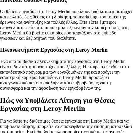
Οι θέσεις εργασίας στη Leroy Merlin ποικίλουν από καταστηματάρχες
και πωλητές έως θέσεις στη διοίκηση, το marketing, τον τομέα της
έρευνας και ανάπτυξης και πολλές άλλες. Είτε είστε έμπειροι
επαγγελματίες είτε άτομα που μόλις ξεκινούν την καριέρα τους, στη
Leroy Merlin θα βρείτε ευκαιρίες που ταιριάζουν στο επίπεδο
γνώσεων και δεξιοτήτων που διαθέτετε.
Πλεονεκτήματα Εργασίας στη Leroy Merlin
Ένα από τα βασικά πλεονεκτήματα της εργασίας στη Leroy Merlin
είναι η δυνατότητα ανάπτυξης και εξέλιξης. Η εταιρεία επενδύει στο
εκπαιδευτικό πρόγραμμα των εργαζομένων της και προάγει την
εσωτερική καριέρα. Επιπλέον, η Leroy Merlin προσφέρει
ανταγωνιστικό πακέτο απολαβών και επιβραβεύσεις για τη
συνεισφορά και την αφοσίωση των εργαζομένων της.
Πώς να Υποβάλετε Αίτηση για Θέσεις
Εργασίας στη Leroy Merlin
Για να δείτε τις διαθέσιμες θέσεις εργασίας στη Leroy Merlin και να
υποβάλετε αίτηση, μπορείτε να επισκεφθείτε την επίσημη ιστοσελίδα
της εταιρείας. Εκεί θα βρείτε πληροφορίες σχετικά με τις ανοιχτές