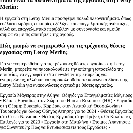
Ποια είναι τα πλεονεκτήματα της εργασίας στη Leroy
Merlin;
Η εργασία στη Leroy Merlin προσφέρει πολλά πλεονεκτήματα, όπως
ευέλικτο ωράριο, ευκαιρίες εξέλιξης και επαγγελματικής ανάπτυξης,
αλλά και επαγγελματικό περιβάλλον με συνεργασία και αμοιβή
σύμφωνα με τις απαιτήσεις της αγοράς.
Πώς μπορώ να ενημερωθώ για τις τρέχουσες θέσεις
εργασίας στη Leroy Merlin;
Για να ενημερωθείτε για τις τρέχουσες θέσεις εργασίας στη Leroy
Merlin, μπορείτε να παρακολουθείτε την επίσημη ιστοσελίδα της
εταιρείας, να εγγραφείτε στο newsletter της εταιρείας για
ενημερώσεις, αλλά και να παρακολουθείτε τα κοινωνικά δίκτυα της
Leroy Merlin για ανακοινώσεις σχετικά με θέσεις εργασίας.
Εργασία Μάγειρας στην Αθήνα: Οδηγός για Επαγγελματίες Μάγειρες
•
Θέσεις Εργασίας στον Χώρο του Human Resources (HR)
•
Εργασία
στη Θέρμη: Ευκαιρίες Καριέρας στην Ανατολική Θεσσαλονίκη
•
Τουρισμός για όλους: Οδηγός Αίτησης για το 2024
•
Θέσεις Εργασίας
στο Costa Navarino
•
Θέσεις Εργασίας στην Πρέβεζα: Οι Καλύτερες
Επιλογές για το 2023
•
Εργασία στη Μυτιλήνη
•
Ετοιμες Απαντησεις
για Συνεντευξη: Πως να Εντυπωσιασετε τους Εργοδοτες
•