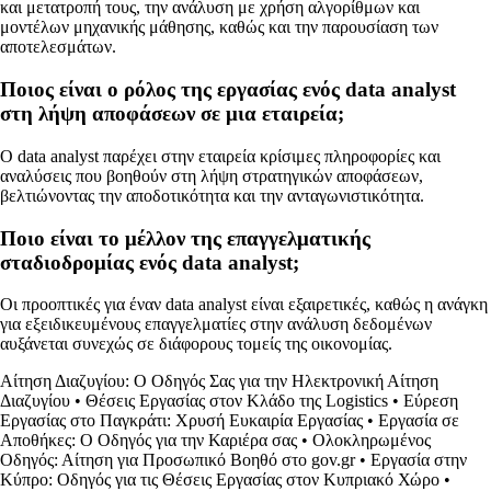
και μετατροπή τους, την ανάλυση με χρήση αλγορίθμων και
μοντέλων μηχανικής μάθησης, καθώς και την παρουσίαση των
αποτελεσμάτων.
Ποιος είναι ο ρόλος της εργασίας ενός data analyst
στη λήψη αποφάσεων σε μια εταιρεία;
Ο data analyst παρέχει στην εταιρεία κρίσιμες πληροφορίες και
αναλύσεις που βοηθούν στη λήψη στρατηγικών αποφάσεων,
βελτιώνοντας την αποδοτικότητα και την ανταγωνιστικότητα.
Ποιο είναι το μέλλον της επαγγελματικής
σταδιοδρομίας ενός data analyst;
Οι προοπτικές για έναν data analyst είναι εξαιρετικές, καθώς η ανάγκη
για εξειδικευμένους επαγγελματίες στην ανάλυση δεδομένων
αυξάνεται συνεχώς σε διάφορους τομείς της οικονομίας.
Αίτηση Διαζυγίου: Ο Οδηγός Σας για την Ηλεκτρονική Αίτηση
Διαζυγίου
•
Θέσεις Εργασίας στον Κλάδο της Logistics
•
Εύρεση
Εργασίας στο Παγκράτι: Χρυσή Ευκαιρία Εργασίας
•
Εργασία σε
Αποθήκες: Ο Οδηγός για την Καριέρα σας
•
Ολοκληρωμένος
Οδηγός: Αίτηση για Προσωπικό Βοηθό στο gov.gr
•
Εργασία στην
Κύπρο: Οδηγός για τις Θέσεις Εργασίας στον Κυπριακό Χώρο
•