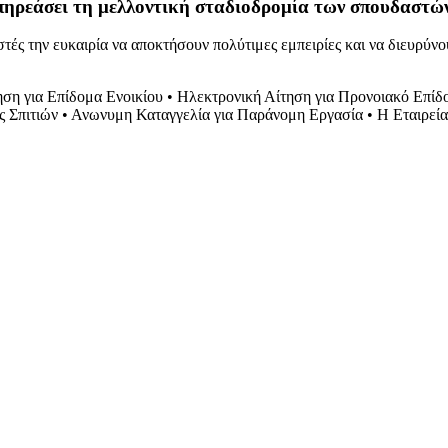
ηρεάσει τη μελλοντική σταδιοδρομία των σπουδαστώ
ς την ευκαιρία να αποκτήσουν πολύτιμες εμπειρίες και να διευρύνο
ση για Επίδομα Ενοικίου
•
Ηλεκτρονική Αίτηση για Προνοιακό Επίδ
ς Σπιτιών
•
Ανωνυμη Καταγγελία για Παράνομη Εργασία
•
Η Εταιρεία