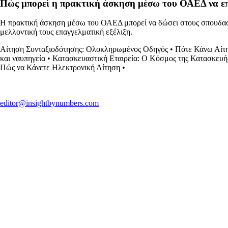
Πώς μπορεί η πρακτική άσκηση μέσω του ΟΑΕΔ να επ
Η πρακτική άσκηση μέσω του ΟΑΕΔ μπορεί να δώσει στους σπουδαστέ
μελλοντική τους επαγγελματική εξέλιξη.
Αίτηση Συνταξιοδότησης: Ολοκληρωμένος Οδηγός
•
Πότε Κάνω Αίτη
και ναυπηγεία
•
Κατασκευαστική Εταιρεία: Ο Κόσμος της Κατασκευή
Πώς να Κάνετε Ηλεκτρονική Αίτηση
•
editor@insightbynumbers.com