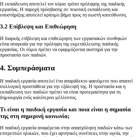
Η εκπαίδευση αποτελεί τον κύριο τρόπο πρόληψης της παιδικής
εργασίας. Η παροχή πρόσβασης σε ποιοτική εκπαίδευση και
υποστήριξης αποτελεί κρίσιμο βήμα προς τη σωστή κατεύθυνση.
3.2 Επίβλεψη και Επιθεώρηση
Η διαρκής επίβλεψη και επιθεώρηση των εργασιακών συνθηκών
είναι αναγκαία για την πρόληψη της εκμετάλλευσης παιδικής
εργασίας. Οι νόμοι πρέπει να εφαρμόζονται αυστηρά για την
προστασία των παιδιών.
4. Συμπεράσματα
Η παιδική εργασία αποτελεί ένα απαράδεκτο φαινόμενο που απαιτεί
συλλογική προσπάθεια για την εξάλειψή της. Η προστασία και η
εκπαίδευση των παιδιών πρέπει να είναι προτεραιότητα για τη
δημιουργία ενός καλύτερου μέλλοντος.
Τι είναι η παιδική εργασία και ποια είναι η σημασία
της στη σημερινή κοινωνία;
Η παιδική εργασία αναφέρεται στην απασχόληση παιδιών κάτω των
επιτρεπτών ηλικιών, που έχει αρνητικές συνέπειες στην υγεία, την