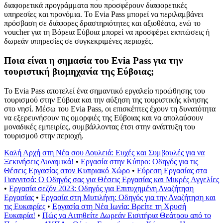
διαφορετικά προγράμματα που προσφέρουν διαφορετικές
υπηρεσίες και προνόμια. Το Evia Pass μπορεί να περιλαμβάνει
πρόσβαση σε διάφορες δραστηριότητες και αξιοθέατα, ενώ το
voucher για τη Βόρεια Εύβοια μπορεί να προσφέρει εκπτώσεις ή
δωρεάν υπηρεσίες σε συγκεκριμένες περιοχές.
Ποια είναι η σημασία του Evia Pass για την
τουριστική βιομηχανία της Εύβοιας;
Το Evia Pass αποτελεί ένα σημαντικό εργαλείο προώθησης του
τουρισμού στην Εύβοια και την αύξηση της τουριστικής κίνησης
στο νησί. Μέσω του Evia Pass, οι επισκέπτες έχουν τη δυνατότητα
να εξερευνήσουν τις ομορφιές της Εύβοιας και να απολαύσουν
μοναδικές εμπειρίες, συμβάλλοντας έτσι στην ανάπτυξη του
τουρισμοϋ στην περιοχή.
Καλή Αρχή στη Νέα σου Δουλειά: Ευχές και Συμβουλές για να
Ξεκινήσεις Δυναμικά!
•
Εργασία στην Κύπρο: Οδηγός για τις
Θέσεις Εργασίας στον Κυπριακό Χώρο
•
Εύρεση Εργασίας στα
Γιαννιτσά: Ο Οδηγός σας για Θέσεις Εργασίας και Μικρές Αγγελίες
•
Εργασία σεζόν 2023: Οδηγός για Επιτυχημένη Αναζήτηση
Εργασίας
•
Εργασία στη Μυτιλήνη: Οδηγός για την Αναζήτηση και
τις Ευκαιρίες
•
Εργασία στη Νέα Ιωνία: Βρείτε τη Χρυσή
Ευκαιρία!
•
Πώς να Αιτηθείτε Δωρεάν Εισιτήρια Θεάτρου από το