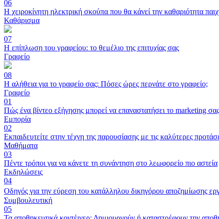
06
Η χειροκίνητη ηλεκτρική σκούπα που θα κάνεί την καθαριότητα παιχ
Καθάρισμα
07
Η επίπλωση του γραφείου: το θεμέλιο της επιτυχίας σας
Γραφείο
08
Η αλήθεια για το γραφείο σας: Πόσες ώρες περνάτε στο γραφείο;
Γραφείο
01
Πώς ένα βίντεο εξήγησης μπορεί να επαναστατήσει το marketing σα
Εμπορία
02
Εκπαιδευτείτε στην τέχνη της παρουσίασης με τις καλύτερες προτάσε
Μαθήματα
03
Πέντε τρόποι για να κάνετε τη συνάντηση στο λεωφορείο πιο αστεία
Εκδηλώσεις
04
Οδηγός για την εύρεση του κατάλληλου δικηγόρου αποζημίωσης 
Συμβουλευτική
05
Τα αποθηκευτικά κοντέινερ: Δημιουργούν ή καταστρέφουν την αποθ