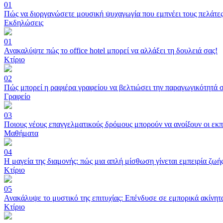
01
Πώς να διοργανώσετε μουσική ψυχαγωγία που εμπνέει τους πελάτες
Εκδηλώσεις
01
Ανακαλύψτε πώς το office hotel μπορεί να αλλάξει τη δουλειά σας!
Κτίριο
02
Πώς μπορεί η ραφιέρα γραφείου να βελτιώσει την παραγωγικότητά σ
Γραφείο
03
Ποιους νέους επαγγελματικούς δρόμους μπορούν να ανοίξουν οι εκπ
Μαθήματα
04
Η μαγεία της διαμονής: πώς μια απλή μίσθωση γίνεται εμπειρία ζωή
Κτίριο
05
Ανακάλυψε το μυστικό της επιτυχίας: Επένδυσε σε εμπορικά ακίνητ
Κτίριο