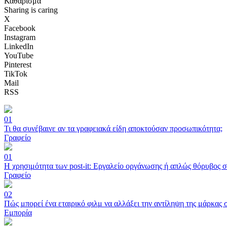
Καθάρισμα
Sharing is caring
X
Facebook
Instagram
LinkedIn
YouTube
Pinterest
TikTok
Mail
RSS
01
Τι θα συνέβαινε αν τα γραφειακά είδη αποκτούσαν προσωπικότητα;
Γραφείο
01
Η χρησιμότητα των post-it: Εργαλείο οργάνωσης ή απλώς θόρυβος 
Γραφείο
02
Πώς μπορεί ένα εταιρικό φιλμ να αλλάξει την αντίληψη της μάρκας 
Εμπορία