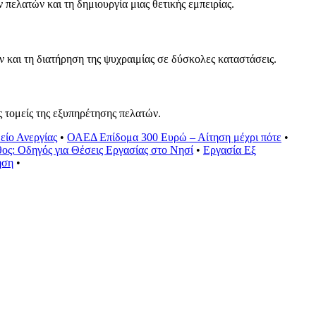
 πελατών και τη δημιουργία μιας θετικής εμπειρίας.
ν και τη διατήρηση της ψυχραιμίας σε δύσκολες καταστάσεις.
ς τομείς της εξυπηρέτησης πελατών.
είο Ανεργίας
•
ΟΑΕΔ Επίδομα 300 Ευρώ – Αίτηση μέχρι πότε
•
ος: Οδηγός για Θέσεις Εργασίας στο Νησί
•
Εργασία Εξ
ηση
•