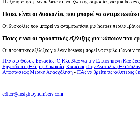
Η εξυπηρέτηση των πελατών είναι ζωτικής σημασίας για μια hostess, 
Ποιες είναι οι δυσκολίες που μπορεί να αντιμετωπίσει
Οι δυσκολίες που μπορεί να αντιμετωπίσει μια hostess περιλαμβάνο
Ποιες είναι οι προοπτικές εξέλιξης για κάποιον που ερ
Οι προοπτικές εξέλιξης για έναν hostess μπορεί να περιλαμβάνουν 
Πλαίσιο Θέσεις Εργασίας: Ο Κλειδίας για την Επιτυχημένη Καριέρα
Εργασία στη Θέρμη: Ευκαιρίες Καριέρας στην Ανατολική Θεσσαλον
Αποστάσεως Μερική Απασχόληση
•
Πώς να βρείτε τις καλύτερες θ
editor@insightbynumbers.com