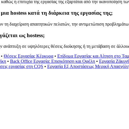
καθώς η επιτυχία της εργασίας της εξαρτάται από την ικανοποίηση των
 μια hostess κατά τη διάρκεια της εργασίας της;
υν τη διαχείριση απαιτητικών πελατών, την αντιμετώπιση προβλημάτω
γάζεται ως hostess;
την ανάπτυξη σε υψηλότερες θέσεις διοίκησης ή τη μετάβαση σε άλλου
•
Θέσεις Εργασίας Κέρκυρα
•
Επίδομα Εργασίας και Αίτηση στο Ταμ
ίκη
•
Back Office Εργασία: Επισκόπηση και Οφέλη
•
Εργασία Ζάκυνθ
έσεις εργασίας στη CQS
•
Εργασία Εξ Αποστάσεως Μερική Απασχόλ