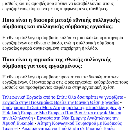
μισθούς και τις αμοιβές που πρέπει να καταβάλλονται στους
εργαζομένους σύμφωνα με τις συμφωνημένες συνθήκες.
Ποια είναι η διαφορά μεταξύ εθνικής συλλογικής
σύμβασης και συλλογικής σύμβασης εργασίας;
Η εθνική συλλογική σύμβαση καλύπτει μια ολόκληρη κατηγορία
εργαζομένων σε εθνικό επίπεδο, ενώ η συλλογική σύμβαση
εργασίας αφορά συγκεκριμένη επιχείρηση ή κλάδο.
Ποια είναι η σημασία της εθνικής συλλογικής
σύμβασης για τους εργαζομένους;
Η εθνική συλλογική σύμβαση προστατεύει τα δικαιώματα των
εργαζομένων, θέτοντας όρια στις ώρες εργασίας, καθορίζοντας τους
μισθούς και προσφέροντας ασφάλεια στην εργασιακή σχέση.
Τηλεφωνική Εργασία από το Σπίτι: Όλα όσα πρέπει να γνωρίζετε
•
Εργασία στην Πτολεμαΐδα: Βρείτε την Ιδανική Θέση Εργασίας
•
Πρόγραμμα Το Σπίτι Μου: Αίτηση μέσω της ιστοσελίδας gov.gr
•
Η Φιλική Εταιρεία: Μια Εταιρεία Που Βασίζεται στην Φιλία και
την Αλληλεγγύη
•
Εργασία στη Νέα Σμύρνη: Αναζητώντας την
Χρυσή Ευκαιρία
•
Αίτηση Κοινωνικού Τουρισμού με Κωδικούς
Taxisnet
•
Δικαιολογητικά για Πρόσληψη σε Ιδιωτικό Τομέα –