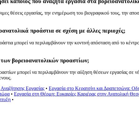
ήσει κάποιος που αναζητά εργασία στα βορειοανατολικ
μες θέσεις εργασίας, την ενημέρωση του βιογραφικού τους, την αποσ
οανατολικά προάστια σε σχέση με άλλες περιοχές;
άστια μπορεί να περιλαμβάνουν την κοντινή απόσταση από το κέντρο 
ς των βορειοανατολικών προαστίων;
οαστίων μπορεί να περιλαμβάνουν την αύξηση θέσεων εργασίας σε νέ
ενους.
 Αναζήτησης Εργασίας
•
Εργασία στο Κερατσίνι και Δραπετσώνα: Οδη
 τώρα
•
Εργασία στη Θέρμη: Ευκαιρίες Καριέρας στην Ανατολική Θε
πτυξη
•