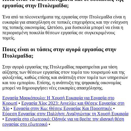
εργασίας στην Πτολεμαΐδα;
Ένα από τα πλεονεκτήματα της εργασίας στην Πτολεμαΐδα είναι η
ευκαιρία για απασχόληση σε τοπικές επιχειρήσεις και την ενίσχυση
της τοπικής οικονομίας. Ωστόσο, μια δυσκολία μπορεί να είναι η
περιορισμένη ποικιλία θέσεων εργασίας σε συγκεκριμένους
τομείς.
Ποιες είναι οι τάσεις στην αγορά εργασίας στην
Πτολεμαΐδα;
Στην αγορά εργασίας της Πτολεμαΐδας παρατηρείται μια τάση
αύξησης των θέσεων εργασίας στον τομέα του τουρισμού και της
φιλοξενίας, καθώς επίσης και ανάπτυξη στον τομέα των υπηρεσιών
και του εμπορίου. Επίσης, η ανάπτυξη της ψηφιακής οικονομίας
μπορεί να δημιουργήσει νέες ευκαιρίες απασχόλησης.
Εργασία Μαρκόπουλο: Η Χρυσή Ευκαιρία για Εργασία στο
Κορωπί
•
Εργασία Χίος 2023: Αγγελίες και Θέσεις Εργασίας στη
Χίο
•
Εργασία στην Κω: Θέσεις Εργασίας Και Προοπτικές
•
Εύρεση Εργασίας στην Παλλήνη: Αναζητώντας τη Χρυσή Ευκαιρία
•
Εργασία στο εξωτερικό: Οδηγός για να βρείτε την ιδανική θέση
εργασίας στο εξωτερικό
•