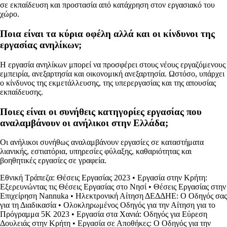
σε εκπαίδευση και προστασία από κατάχρηση στον εργασιακό του
χώρο.
Ποια είναι τα κύρια οφέλη αλλά και οι κίνδυνοι της
εργασίας ανηλίκων;
Η εργασία ανηλίκων μπορεί να προσφέρει στους νέους εργαζόμενους
εμπειρία, ανεξαρτησία και οικονομική ανεξαρτησία. Ωστόσο, υπάρχει
ο κίνδυνος της εκμετάλλευσης, της υπερεργασίας και της απουσίας
εκπαίδευσης.
Ποιες είναι οι συνήθεις κατηγορίες εργασίας που
αναλαμβάνουν οι ανήλικοι στην Ελλάδα;
Οι ανήλικοι συνήθως αναλαμβάνουν εργασίες σε καταστήματα
λιανικής, εστιατόρια, υπηρεσίες φύλαξης, καθαριότητας και
βοηθητικές εργασίες σε γραφεία.
Εθνική Τράπεζα: Θέσεις Εργασίας 2023
•
Εργασία στην Κρήτη:
Εξερευνώντας τις Θέσεις Εργασίας στο Νησί
•
Θέσεις Εργασίας στην
Επιχείρηση Nannuka
•
Ηλεκτρονική Αίτηση ΔΕΔΔΗΕ: Ο Οδηγός σας
για τη Διαδικασία
•
Ολοκληρωμένος Οδηγός για την Αίτηση για το
Πρόγραμμα 5Κ 2023
•
Εργασία στα Χανιά: Οδηγός για Εύρεση
Δουλειάς στην Κρήτη
•
Εργασία σε Αποθήκες: Ο Οδηγός για την